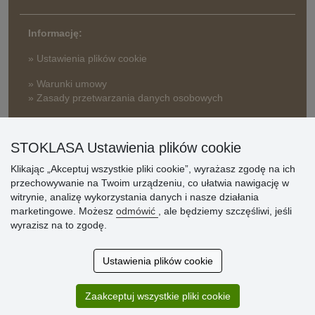
Informację:
» Ustawienia plików cookie
» Warunki umowy
» Zasady przetwarzania danych osobowych
» Sposób dostawy i płatności
» Reklamacje
STOKLASA Ustawienia plików cookie
» Dlaczego należy się zarejestrować?
Klikając „Akceptuj wszystkie pliki cookie”, wyrażasz zgodę na ich
» Najczęściej zadawane pytania
przechowywanie na Twoim urządzeniu, co ułatwia nawigację w
witrynie, analizę wykorzystania danych i nasze działania
marketingowe. Możesz
odmówić
, ale będziemy szczęśliwi, jeśli
Ocena
wyrazisz na to zgodę.
klientów
Ustawienia plików cookie
Zakup przebiegł sprawnie. Jestem
zadowolona. Polecam.
Zaakceptuj wszystkie pliki cookie
SUPER!!!