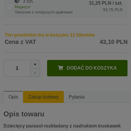
3 szt.
31,25 PLN
/ szt.
Magazyn
93,75 PLN
Tworzone z mniejszych opakowań
Ten przedmiot ma w koszyku 12 klientów
Cena z VAT
43,10 PLN
+
DODAĆ DO KOSZYKA
-
Opis
Zakup hurtowy
Pytania
Opis towaru
Dziecięcy parasol rozkładany z nadrukiem truskawek