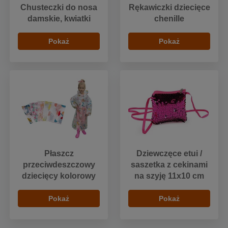
Chusteczki do nosa
Rękawiczki dziecięce
damskie, kwiatki
chenille
Pokaż
Pokaż
Płaszcz
Dziewczęce etui /
przeciwdeszczowy
saszetka z cekinami
dziecięcy kolorowy
na szyję 11x10 cm
Pokaż
Pokaż