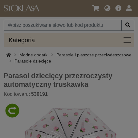
Język
Oferta
Zalo
/
główna
się
Waluta
Kateg
Kategoria
Modne dodatki
Parasole i płaszcze przeciwdeszczowe
Parasole dziecięce
Parasol dziecięcy przezroczysty
automatyczny truskawka
Kod towaru:
530191