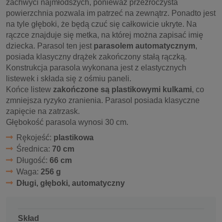
zachwyci najmłodszych, ponieważ przezroczysta
powierzchnia pozwala im patrzeć na zewnątrz. Ponadto jest
na tyle głęboki, że będą czuć się całkowicie ukryte. Na
rączce znajduje się metka, na której można zapisać imię
dziecka. Parasol ten jest
parasolem automatycznym
,
posiada klasyczny drążek zakończony stałą rączką.
Konstrukcja parasola wykonana jest z elastycznych
listewek i składa się z ośmiu paneli.
Końce listew
zakończone są plastikowymi kulkami
, co
zmniejsza ryzyko zranienia. Parasol posiada klasyczne
zapięcie na zatrzask.
Głębokość parasola wynosi 30 cm.
Rękojeść:
plastikowa
Średnica:
70 cm
Długość:
66 cm
Waga:
256 g
Długi, głęboki, automatyczny
Skład