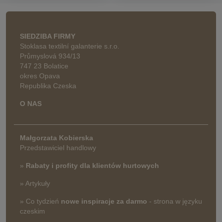
SIEDZIBA FIRMY
Stoklasa textilní galanterie s.r.o.
Průmyslová 934/13
747 23 Bolatice
okres Opava
Republika Czeska
O NAS
Małgorzata Kobierska
Przedstawiciel handlowy
»
Rabaty i profity dla klientów hurtowych
» Artykuły
» Co tydzień
nowe inspiracje za darmo
- strona w języku
czeskim