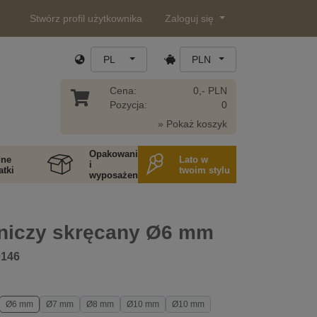
Stwórz profil użytkownika
Zaloguj się
PL
PLN
Cena:
0,- PLN
Pozycja:
0
» Pokaż koszyk
Opakowania
ne
Lato w
i
tki
twoim stylu
wyposażenie
etniczy skręcany Ø6 mm
0146
Ø6 mm
Ø7 mm
Ø8 mm
Ø10 mm
Ø10 mm