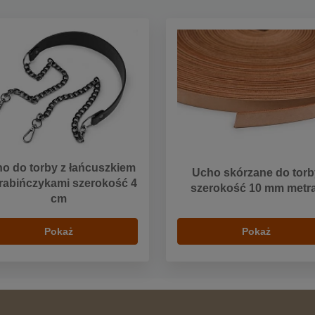
o do torby z łańcuszkiem
Ucho skórzane do torb
arabińczykami szerokość 4
szerokość 10 mm metr
cm
Pokaż
Pokaż