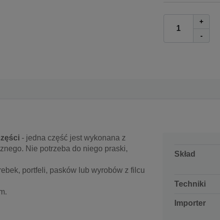
+
-
zęści
- jedna część jest wykonana z
nego. Nie potrzeba do niego praski,
Skład
ebek, portfeli, pasków lub wyrobów z filcu
Techniki
m.
Importer