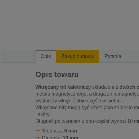
Opis
Zakup hurtowy
Pytania
Opis towaru
Wkręcany nit kaletniczy
składa się
z dwóch c
metalu magnetycznego, a druga z niemagnetycz
wystarczy wkręcić obie części w siebie.
Wkręcane nity mogą być użyte jako zapięcie tor
i skóry.
Długość po wkręceniu obu części wynosi 10 m
Średnica:
6 mm
Długość:
10 mm