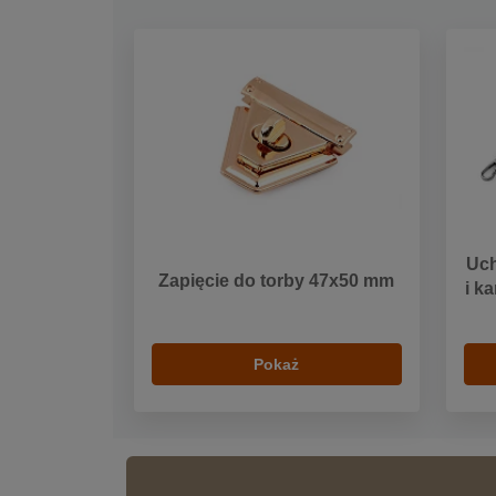
Uch
Zapięcie do torby 47x50 mm
i k
Pokaż