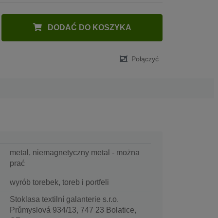
DODAĆ DO KOSZYKA
Połączyć
metal, niemagnetyczny metal - można
prać
wyrób torebek, toreb i portfeli
Stoklasa textilní galanterie s.r.o.
Průmyslová 934/13, 747 23 Bolatice,