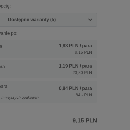
pcję:
Dostępne warianty (5)
anie po:
1,83 PLN
/ para
a
9,15 PLN
1,19 PLN
/ para
ara
23,80 PLN
para
0,84 PLN
/ para
84,- PLN
z mniejszych opakowań
9,15 PLN