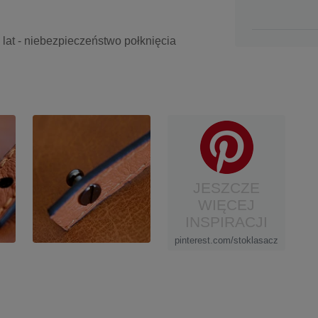
3 lat - niebezpieczeństwo połknięcia
JESZCZE
WIĘCEJ
INSPIRACJI
pinterest.com/stoklasacz