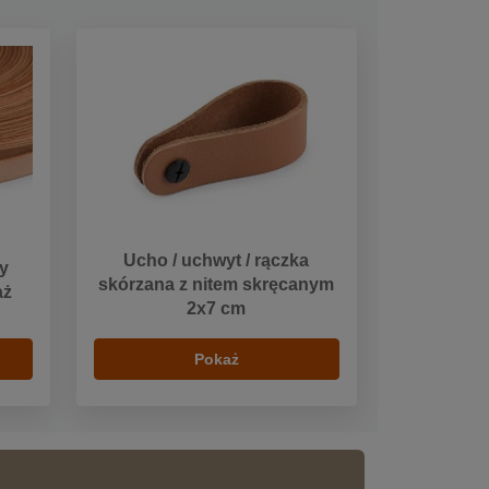
Ucho / uchwyt / rączka
y
skórzana z nitem skręcanym
aż
2x7 cm
Pokaż