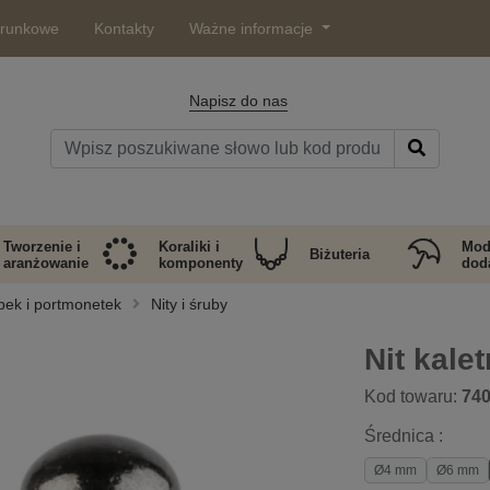
arunkowe
Kontakty
Ważne informacje
Napisz do nas
Tworzenie i
Koraliki i
Mod
Biżuteria
aranżowanie
komponenty
doda
bek i portmonetek
Nity i śruby
Nit kal
Kod towaru:
74
Średnica :
Ø4 mm
Ø6 mm