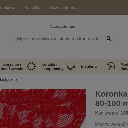
arunkowe
Kontakty
Ważne informacje
Napisz do nas
Tworzenie i
Koraliki i
Mod
Biżuteria
aranżowanie
komponenty
doda
lastyczne
Koronka
80-100 
Kod towaru:
18
Proszę wybrać o