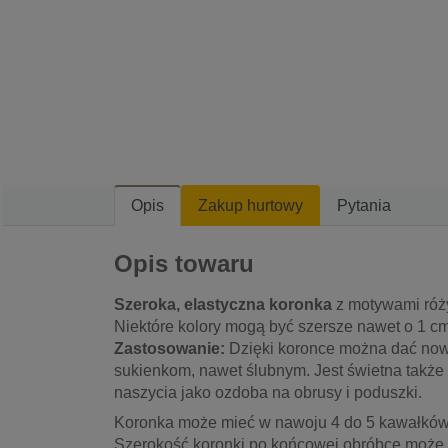
Opis
Zakup hurtowy
Pytania
Opis towaru
Szeroka, elastyczna koronka
z motywami róży,
Niektóre kolory mogą być szersze nawet o 1 cm
Zastosowanie:
Dzięki koronce można dać now
sukienkom, nawet ślubnym. Jest świetna takż
naszycia jako ozdoba na obrusy i poduszki.
Koronka może mieć w nawoju 4 do 5 kawałków
Szerokość koronki po końcowej obróbce może s