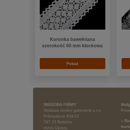
Koronka bawełniana
szerokość 60 mm klockowa
Pokaż
SIEDZIBA FIRMY
Małg
Stoklasa textilní galanterie s.r.o.
Prze
Průmyslová 934/13
»
Ra
747 23 Bolatice
hur
okres Opava