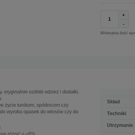
+
-
MInimalna ilość wy
 oryginalnie ozdobi odzież i dodatki.
.
Skład
e życie tunikom, spódnicom czy
e do wyrobu opasek do włosów czy do
Techniki
Utrzymanie
.
ię różnić o ±6%.