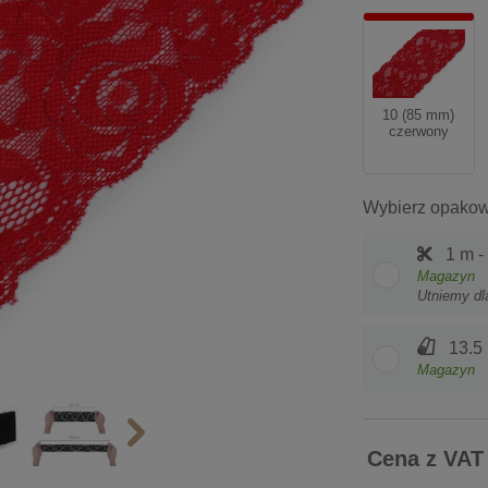
10 (85 mm)
czerwony
Wybierz opakow
1 m -
Magazyn
Utniemy dl
13.5 
Magazyn
Cena z VAT