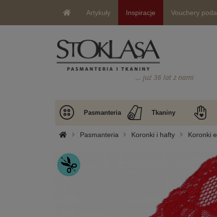
Artykuły
Inspiracje
Vouchery pod
… już 36 lat z nami
Pasmanteria
Tkaniny
Pasmanteria
Koronki i hafty
Koronki e