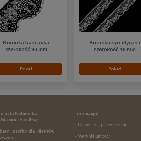
Koronka francuska
Koronka syntetyczna
szerokość 90 mm
szerokość 18 mm
Pokaż
Pokaż
orzata Kobierska
Informację:
dstawiciel handlowy
» Ustawienia plików cookie
baty i profity dla klientów
» Warunki umowy
towych