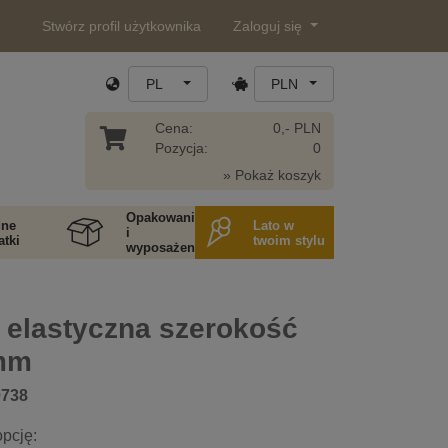
Stwórz profil użytkownika
Zaloguj się
PL
PLN
Cena:
0,- PLN
Pozycja:
0
» Pokaż koszyk
Opakowania
ne
Lato w
i
tki
twoim stylu
wyposażenie
 elastyczna szerokość
mm
0738
pcję: