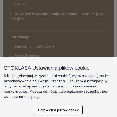
» Artykuły
» Co tydzień
nowe inspiracje za darmo
- strona w języku
czeskim
Informację:
» Ustawienia plików cookie
» Warunki umowy
» Zasady przetwarzania danych osobowych
STOKLASA Ustawienia plików cookie
» Sposób dostawy i płatności
» Reklamacje
Klikając „Akceptuj wszystkie pliki cookie”, wyrażasz zgodę na ich
przechowywanie na Twoim urządzeniu, co ułatwia nawigację w
» Dlaczego należy się zarejestrować?
witrynie, analizę wykorzystania danych i nasze działania
» Najczęściej zadawane pytania
marketingowe. Możesz
odmówić
, ale będziemy szczęśliwi, jeśli
wyrazisz na to zgodę.
Ocena
Ustawienia plików cookie
klientów