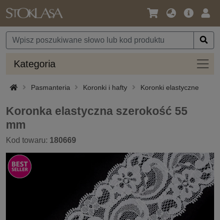
Język
Oferta
Zalo
/
główna
się
Waluta
Kateg
Kategoria
Pasmanteria
Koronki i hafty
Koronki elastyczne
Koronka elastyczna szerokość 55
mm
Kod towaru:
180669