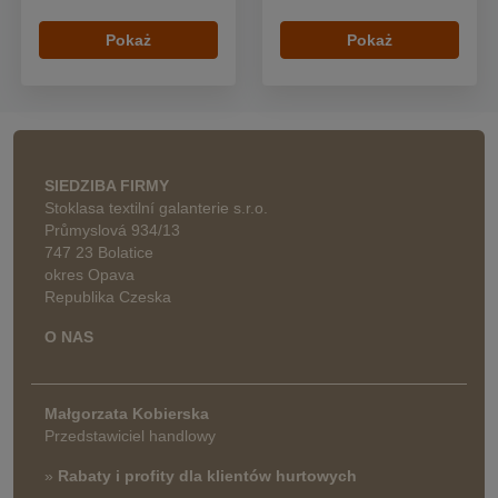
Pokaż
Pokaż
SIEDZIBA FIRMY
Stoklasa textilní galanterie s.r.o.
Průmyslová 934/13
747 23 Bolatice
okres Opava
Republika Czeska
O NAS
Małgorzata Kobierska
Przedstawiciel handlowy
»
Rabaty i profity dla klientów hurtowych