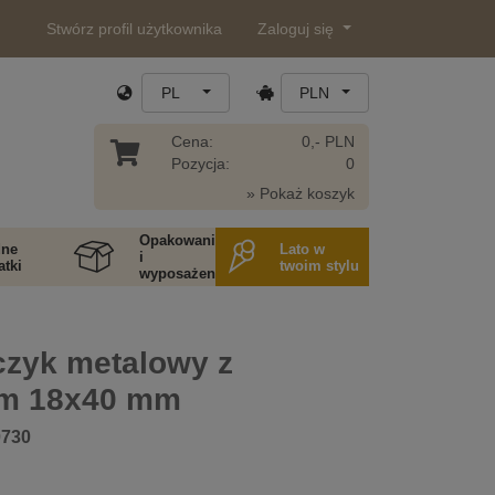
Stwórz profil użytkownika
Zaloguj się
PL
PLN
Cena:
0,- PLN
Pozycja:
0
» Pokaż koszyk
Opakowania
ne
Lato w
i
tki
twoim stylu
wyposażenie
czyk metalowy z
iem 18x40 mm
0730