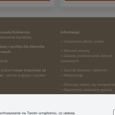
orzata Kobierska
Informację:
dstawiciel handlowy
» Ustawienia plików cookie
baty i profity dla klientów
» Warunki umowy
towych
» Zasady przetwarzania danych
ykuły
osobowych
 tydzień
nowe inspiracje za
» Sposób dostawy i płatności
mo
- strona w języku czeskim
» Reklamacje
» Dlaczego należy się zarejestro
» Najczęściej zadawane pytania
przechowywanie na Twoim urządzeniu, co ułatwia