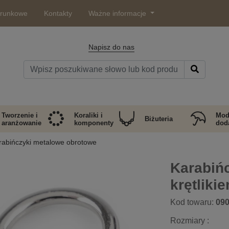
arunkowe
Kontakty
Ważne informacje
Napisz do nas
Tworzenie i
Koraliki i
Mod
Biżuteria
aranżowanie
komponenty
doda
rabińczyki metalowe obrotowe
Karabiń
krętlik
Kod towaru:
09
Rozmiary :