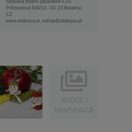
Stoklasa textilní galanterie s.r.o.
Průmyslová 934/13, 747 23 Bolatice,
CZ
www.stoklasa.pl, eshop@stoklasa.pl
WIĘCEJ
INSPIRACJI