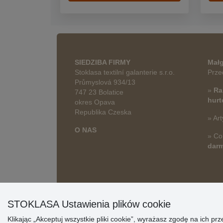
SIEDZIBA FIRMY
Małg
Stoklasa textilní galanterie s.r.o.
Prze
Průmyslová 934/13
»
Ra
747 23 Bolatice
hur
okres Opava
Republika Czeska
» Art
O NAS
» Co
dar
STOKLASA Ustawienia plików cookie
Klikając „Akceptuj wszystkie pliki cookie”, wyrażasz zgodę na ich 