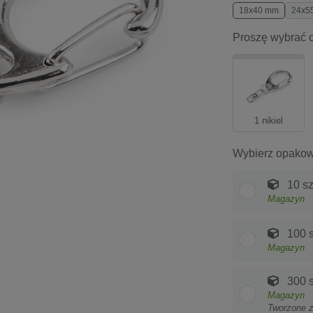
18x40 mm
24x5
Proszę wybrać o
1 nikiel
Wybierz opakow
10 sz
Magazyn
100 s
Magazyn
300 s
Magazyn
Tworzone 