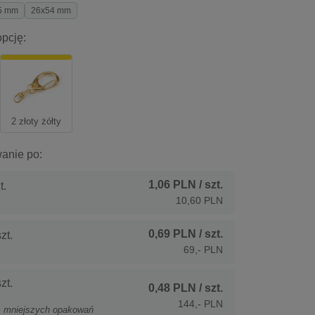
5 mm
26x54 mm
pcję:
2 złoty żółty
anie po:
1,06 PLN
/ szt.
t.
10,60 PLN
0,69 PLN
/ szt.
zt.
69,- PLN
zt.
0,48 PLN
/ szt.
144,- PLN
z mniejszych opakowań