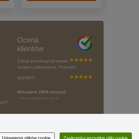
Ocena
klientów
Zakup przebiegł sprawnie.
Jestem zadowolona. Polecam.
SUPER!!!
Aktualnie 1804 recenzji
* Nie weryfikujemy opinii
wać?
Ustawienia plików cookie
Zaakceptuj wszystkie pliki cookie