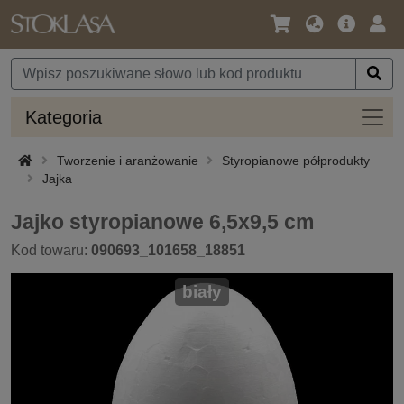
Język
Oferta
Zalo
/
główna
się
Waluta
Kateg
Kategoria
Tworzenie i aranżowanie
Styropianowe półprodukty
Jajka
Jajko styropianowe 6,5x9,5 cm
Kod towaru:
090693_101658_18851
biały