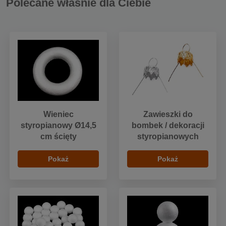
Polecane właśnie dla Ciebie
Wieniec
Zawieszki do
styropianowy Ø14,5
bombek / dekoracji
cm ścięty
styropianowych
Pokaż
Pokaż