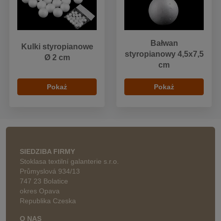
Bałwan
Kulki styropianowe
styropianowy 4,5x7,5
Ø 2 cm
cm
Pokaż
Pokaż
SIEDZIBA FIRMY
Stoklasa textilní galanterie s.r.o.
Průmyslová 934/13
747 23 Bolatice
okres Opava
Republika Czeska
O NAS