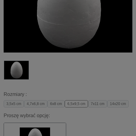
Rozmiary :
3,5x5 cm
4,7x6,8 cm
6x8 cm
6,5x9,5 cm
7x11 cm
14x20 cm
Proszę wybrać opcję: