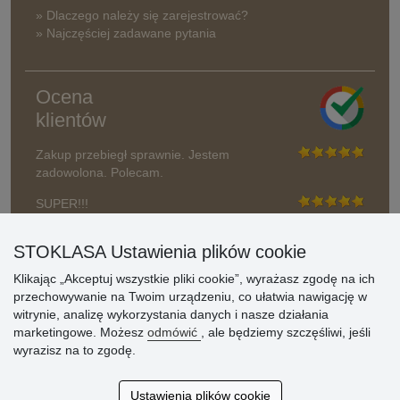
» Dlaczego należy się zarejestrować?
» Najczęściej zadawane pytania
Ocena
klientów
Zakup przebiegł sprawnie. Jestem
zadowolona. Polecam.
SUPER!!!
Aktualnie 1804 recenzji
STOKLASA Ustawienia plików cookie
* Nie weryfikujemy opinii
Klikając „Akceptuj wszystkie pliki cookie”, wyrażasz zgodę na ich
przechowywanie na Twoim urządzeniu, co ułatwia nawigację w
witrynie, analizę wykorzystania danych i nasze działania
marketingowe. Możesz
odmówić
, ale będziemy szczęśliwi, jeśli
wyrazisz na to zgodę.
Ustawienia plików cookie