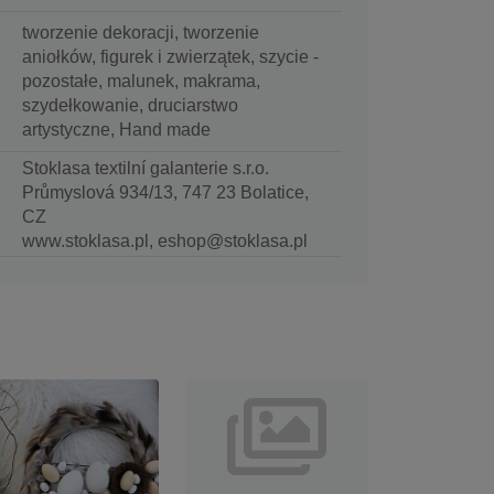
tworzenie dekoracji, tworzenie
aniołków, figurek i zwierzątek, szycie -
pozostałe, malunek, makrama,
szydełkowanie, druciarstwo
artystyczne, Hand made
Stoklasa textilní galanterie s.r.o.
Průmyslová 934/13, 747 23 Bolatice,
CZ
www.stoklasa.pl, eshop@stoklasa.pl