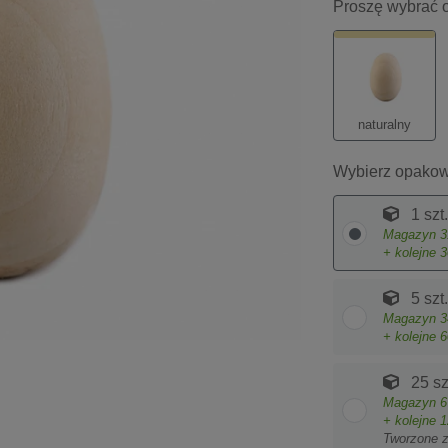
Proszę wybrać o
naturalny
Wybierz opakow
1 szt.
Magazyn
3
+ kolejne
3
5 szt.
Magazyn
3
+ kolejne
6
25 sz
Magazyn
6
+ kolejne
1
Tworzone 