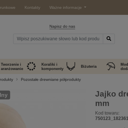
arunkowe
Kontakty
Ważne informacje
Napisz do nas
Tworzenie i
Koraliki i
Mod
Biżuteria
aranżowanie
komponenty
doda
rodukty
Pozostałe drewniane półprodukty
Jajko dr
lny
mm
Kod towaru:
750123_18236