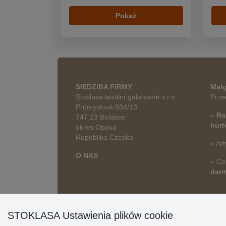
Pokaż
SIEDZIBA FIRMY
Małg
Stoklasa textilní galanterie s.r.o.
Prze
Průmyslová 934/13
»
Ra
747 23 Bolatice
hur
okres Opava
Republika Czeska
» Art
O NAS
» Co
dar
STOKLASA Ustawienia plików cookie