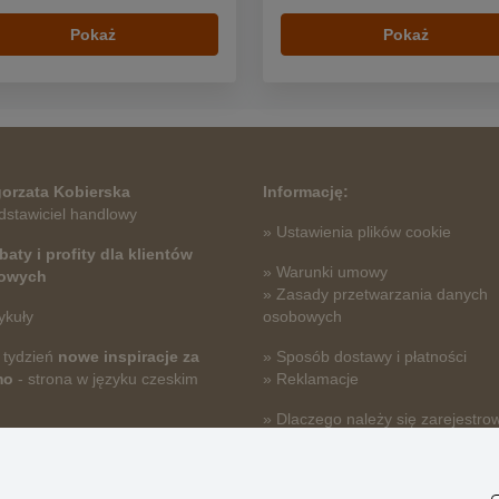
Pokaż
Pokaż
orzata Kobierska
Informację:
dstawiciel handlowy
» Ustawienia plików cookie
baty i profity dla klientów
» Warunki umowy
towych
» Zasady przetwarzania danych
ykuły
osobowych
 tydzień
nowe inspiracje za
» Sposób dostawy i płatności
mo
- strona w języku czeskim
» Reklamacje
» Dlaczego należy się zarejestro
» Najczęściej zadawane pytania