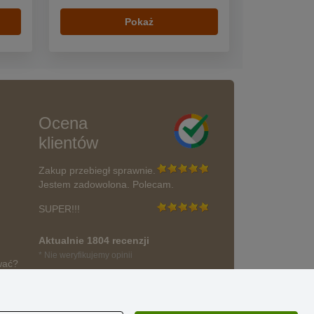
Pokaż
Ocena
klientów
Zakup przebiegł sprawnie.
Jestem zadowolona. Polecam.
SUPER!!!
Aktualnie 1804 recenzji
* Nie weryfikujemy opinii
wać?