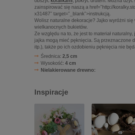
obszyć
koralikami
, pokryć drutem. Można użyć 
zainspirować się naszą a href="http://koralky.
x31487" target="_blank">instrukcją.
Wolisz naturalne dekoracje? Jajko wyróżni się
wielkanocnych bukietów.
Ze względu na to, że jest to materiał naturalny,
jajka mogą mieć pęknięcia. Są przeznaczone 
itp.), także po ich ozdobieniu pęknięcia nie bę
Średnica:
2,5 cm
Wysokość:
4 cm
Nielakierowane drewno:
Inspiracje