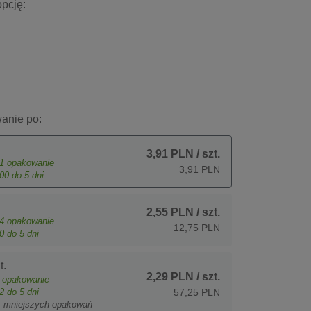
pcję:
anie po:
3,91 PLN
/ szt.
1
opakowanie
3,91 PLN
00
do 5 dni
2,55 PLN
/ szt.
4
opakowanie
12,75 PLN
0
do 5 dni
t.
2,29 PLN
/ szt.
opakowanie
2
do 5 dni
57,25 PLN
z mniejszych opakowań