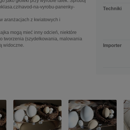
go jako główki przy wyrobie lalek. Spróbuj
stoklasa.cz/navod-na-vyrobu-panenky-
Techniki
 w aranżacjach z kwiatowych i
 jajka mogą mieć inny odcień, niektóre
do tworzenia (szydełkowania, malowania
dą widoczne.
Importer