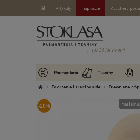
Artykuły
Inspiracje
Vouchery pod
… już 36 lat z nami
Pasmanteria
Tkaniny
Tworzenie i aranżowanie
Drewniane półp
natura
-20%