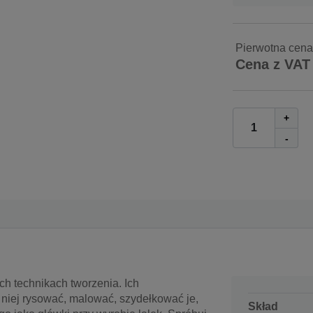
Pierwotna cena
Cena z VAT
+
-
h technikach tworzenia. Ich
 niej rysować, malować, szydełkować je,
Skład