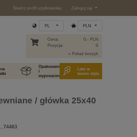
Stwórz profil użytkownika
Zaloguj się
PL
PLN
Cena:
0,- PLN
Pozycja:
0
» Pokaż koszyk
Opakowania
ne
Lato w
i
tki
twoim stylu
wyposażenie
ewniane / główka 25x40
1_74463