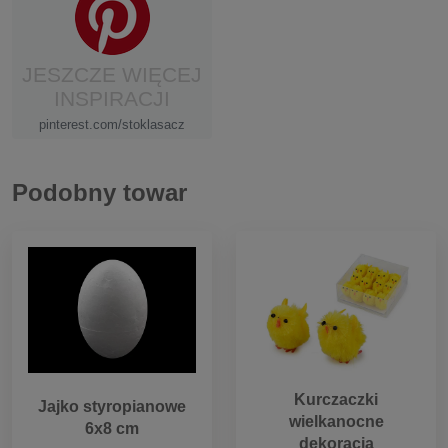
JESZCZE WIĘCEJ
INSPIRACJI
pinterest.com/stoklasacz
Podobny towar
Kurczaczki
Jajko styropianowe
wielkanocne
6x8 cm
dekoracja