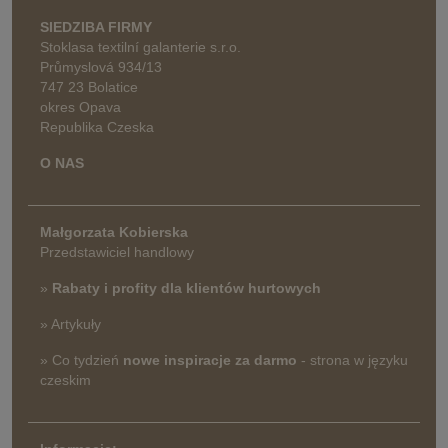
SIEDZIBA FIRMY
Stoklasa textilní galanterie s.r.o.
Průmyslová 934/13
747 23 Bolatice
okres Opava
Republika Czeska
O NAS
Małgorzata Kobierska
Przedstawiciel handlowy
»
Rabaty i profity dla klientów hurtowych
» Artykuły
» Co tydzień
nowe inspiracje za darmo
- strona w języku
czeskim