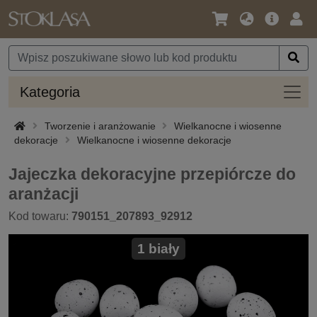
Język
Oferta
Zalo
/
główna
się
Waluta
Kateg
Kategoria
Tworzenie i aranżowanie
Wielkanocne i wiosenne
dekoracje
Wielkanocne i wiosenne dekoracje
Jajeczka dekoracyjne przepiórcze do
aranżacji
Kod towaru:
790151_207893_92912
1 biały