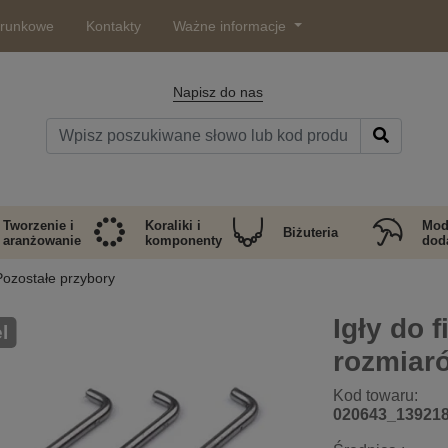
arunkowe
Kontakty
Ważne informacje
Napisz do nas
Tworzenie i
Koraliki i
Mod
Biżuteria
aranżowanie
komponenty
doda
Pozostałe przybory
Igły do 
l
rozmiar
Kod towaru:
020643_13921