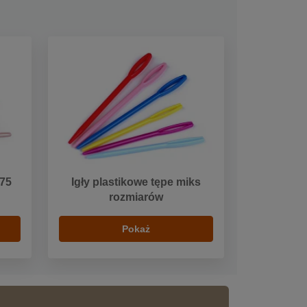
 75
Igły plastikowe tępe miks
rozmiarów
Pokaż