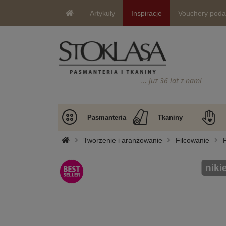
Artykuły
Inspiracje
Vouchery pod
… już 36 lat z nami
Pasmanteria
Tkaniny
Tworzenie i aranżowanie
Filcowanie
nikie