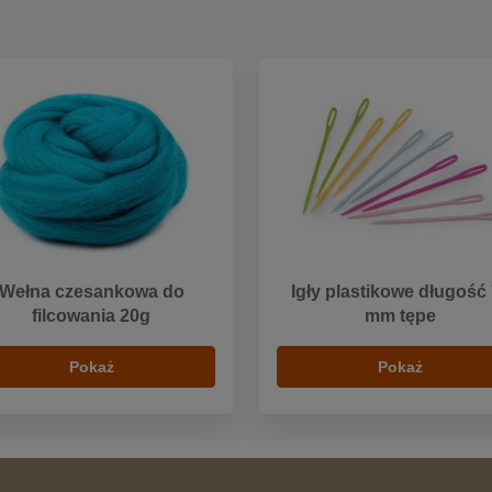
Wełna czesankowa do
Igły plastikowe długość
filcowania 20g
mm tępe
Pokaż
Pokaż