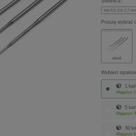
Średnica :
mix 0,5; 0,6; 0,7 m
Proszę wybrać o
nikiel
Wybierz opakow
1 kar
Magazyn
1
5 kar
Magazyn
3
30 ka
Magazyn
5