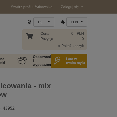
Stwórz profil użytkownika
Zaloguj się
PL
PLN
Cena:
0,- PLN
Pozycja:
0
» Pokaż koszyk
Opakowania
ne
Lato w
i
tki
twoim stylu
wyposażenie
filcowania - mix
ów
8_43952