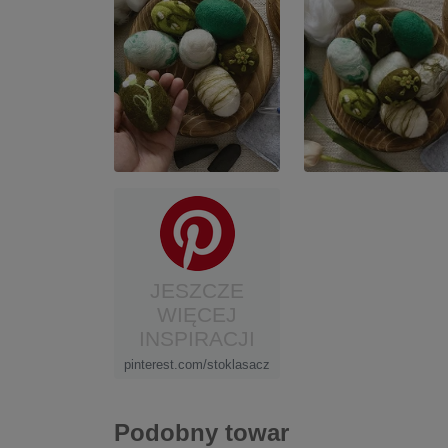
JESZCZE
WIĘCEJ
INSPIRACJI
pinterest.com/stoklasacz
Podobny towar