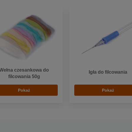
Wełna czesankowa do
Igła do filcowania
filcowania 50g
Pokaż
Pokaż