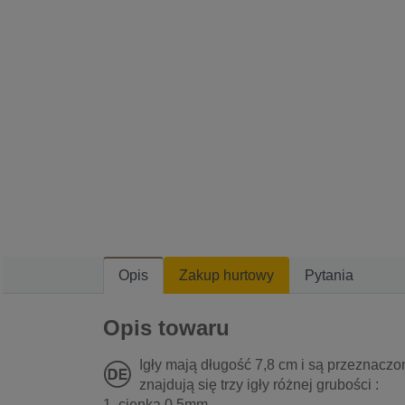
Opis
Zakup hurtowy
Pytania
Opis towaru
Igły mają długość 7,8 cm i są przeznaczon
znajdują się trzy igły różnej grubości :
1. cienka 0,5mm