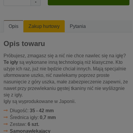
-
Opis
Zakup hurtowy
Pytania
Opis towaru
Próbujesz, zmagasz się a nić nie chce nawlec się na igłę?
Te igły
są wykonane inną technologią niż klasyczne. Kto
użyje ich raz, już nie będzie chciał innych. Mają specjalnie
uformowane uszko, nić nawlekamy poprzez proste
nasunięcie z góry uszka, małe zabezpieczenie zapewni, że
nawet przy przewlekaniu gęstej tkaniny nić nie wyślizgnie
się z igły.
Igły są wyprodukowane w Japonii.
Długość:
35 - 42 mm
Średnica igły:
0,7 mm
Zestaw:
6 szt.
Samonawlekający