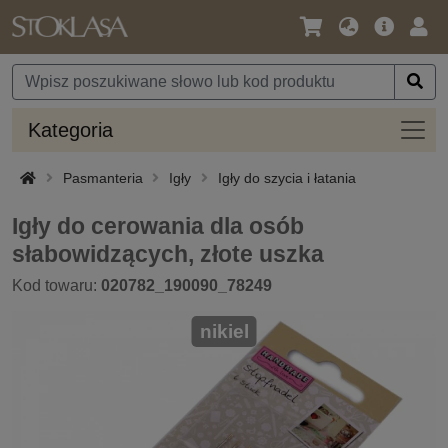
Język
Oferta
Zalo
/
główna
się
Waluta
Kateg
Kategoria
Pasmanteria
Igły
Igły do szycia i łatania
Igły do cerowania dla osób
słabowidzących, złote uszka
Kod towaru:
020782_190090_78249
nikiel