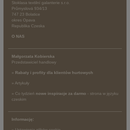
Stoklasa textilní galanterie s.r.o.
Průmyslová 934/13
747 23 Bolatice
okres Opava
Republika Czeska
O NAS
Małgorzata Kobierska
Przedstawiciel handlowy
»
Rabaty i profity dla klientów hurtowych
» Artykuły
» Co tydzień
nowe inspiracje za darmo
- strona w języku
czeskim
Informację:
» Ustawienia plików cookie