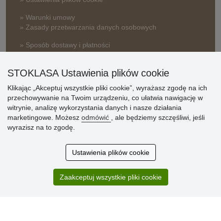
» Warunki umowy
» Zasady przetwarzania danych osobowych
» Sposób dostawy i płatności
» Reklamacje
STOKLASA Ustawienia plików cookie
» Dlaczego należy się zarejestrować?
» Najczęściej zadawane pytania
Klikając „Akceptuj wszystkie pliki cookie”, wyrażasz zgodę na ich
przechowywanie na Twoim urządzeniu, co ułatwia nawigację w
witrynie, analizę wykorzystania danych i nasze działania
Ocena
marketingowe. Możesz
odmówić
, ale będziemy szczęśliwi, jeśli
wyrazisz na to zgodę.
klientów
Zakup przebiegł sprawnie. Jestem
Ustawienia plików cookie
zadowolona. Polecam.
SUPER!!!
Zaakceptuj wszystkie pliki cookie
Aktualnie 1804 recenzji
* Nie weryfikujemy opinii