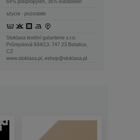
64% polipropylen, 36% elastodien
szycie - pozostałe
Stoklasa textilní galanterie s.r.o.
Průmyslová 934/13, 747 23 Bolatice,
CZ
www.stoklasa.pl, eshop@stoklasa.pl