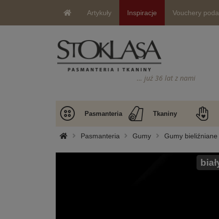
Artykuły
Inspiracje
Vouchery pod
… już 36 lat z nami
Pasmanteria
Tkaniny
Pasmanteria
Gumy
Gumy bieliźniane 
biał