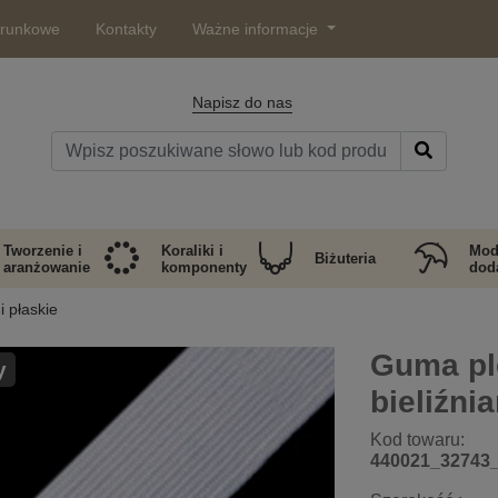
arunkowe
Kontakty
Ważne informacje
Napisz do nas
Tworzenie i
Koraliki i
Mod
Biżuteria
aranżowanie
komponenty
doda
i płaskie
Guma pl
y
bieliźn
Kod towaru:
440021_32743