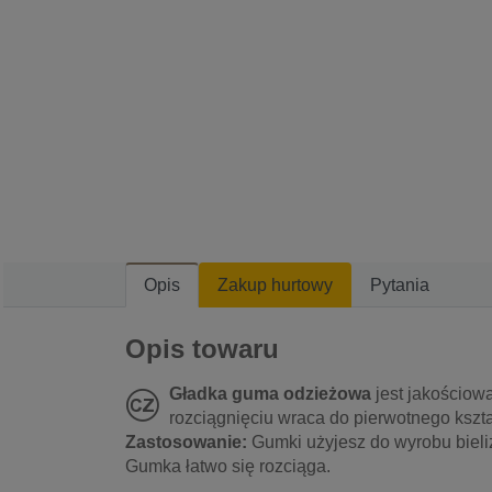
Opis
Zakup hurtowy
Pytania
Opis towaru
Gładka guma odzieżowa
jest jakościowa
rozciągnięciu wraca do pierwotnego kszta
Zastosowanie:
Gumki użyjesz do wyrobu bieliz
Gumka łatwo się rozciąga.