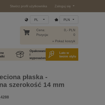
Stwórz profil użytkownika
Zaloguj się
PL
PLN
Cena:
0,- PLN
Pozycja:
0
» Pokaż koszyk
Opakowania
ne
Lato w
i
tki
twoim stylu
wyposażenie
eciona płaska -
iana szerokość 14 mm
_4288