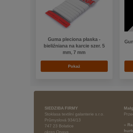
Guma pleciona płaska -
Gum
bieliźniana na karcie szer. 5
mm, 7 mm
Pokaż
SIEDZIBA FIRMY
Małg
Stoklasa textilní galanterie s.r.o.
Prze
Průmyslová 934/13
»
Ra
747 23 Bolatice
hur
okres Opava