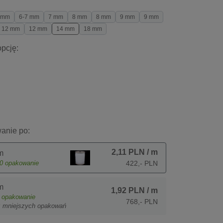
 mm
6-7 mm
7 mm
8 mm
8 mm
9 mm
9 mm
12 mm
12 mm
14 mm
18 mm
pcję:
anie po:
2,11 PLN
/ m
m
0
opakowanie
422,- PLN
m
1,92 PLN
/ m
opakowanie
768,- PLN
z mniejszych opakowań