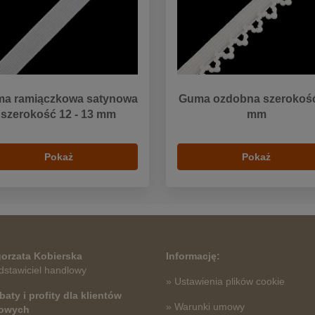
a ramiączkowa satynowa
Guma ozdobna szerokoś
szerokość 12 - 13 mm
mm
Pokaż
Pokaż
orzata Kobierska
Informację:
dstawiciel handlowy
» Ustawienia plików cookie
baty i profity dla klientów
» Warunki umowy
towych