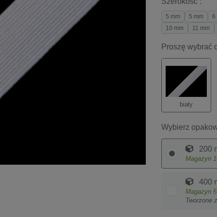
Szerokość :
5 mm
5 mm
6
10 mm
11 mm
Proszę wybrać o
biały
Wybierz opakow
200 
Magazyn
1
400 
Magazyn
5
Tworzone 