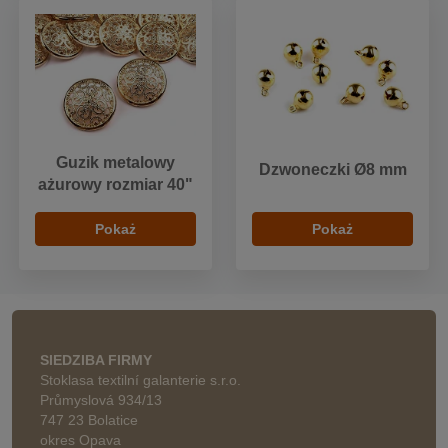
Guzik metalowy
Dzwoneczki Ø8 mm
ażurowy rozmiar 40"
Pokaż
Pokaż
SIEDZIBA FIRMY
Stoklasa textilní galanterie s.r.o.
Průmyslová 934/13
747 23 Bolatice
okres Opava