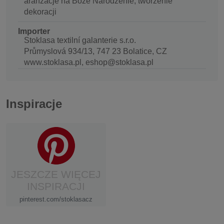
aranżacje na Boże Narodzenie, tworzenie
dekoracji
Importer
Stoklasa textilní galanterie s.r.o.
Průmyslová 934/13, 747 23 Bolatice, CZ
www.stoklasa.pl, eshop@stoklasa.pl
Inspiracje
JESZCZE WIĘCEJ
INSPIRACJI
pinterest.com/stoklasacz