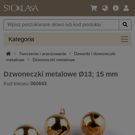
Język
Oferta
Zalo
/
główna
się
Waluta
Kateg
Kategoria
Tworzenie i aranżowanie
Dzwonki i dzwoneczki
metalowe
Dzwoneczki metalowe
Dzwoneczki metalowe Ø13; 15 mm
Kod towaru:
060643