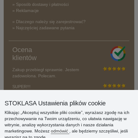
» Sposób dostawy i płatności
» Reklamacje
» Dlaczego należy się zarejestrować?
» Najczęściej zadawane pytania
Ocena
klientów
Zakup przebiegł sprawnie. Jestem
zadowolona. Polecam.
SUPER!!!
Aktualnie 1804 recenzji
STOKLASA Ustawienia plików cookie
* Nie weryfikujemy opinii
Klikając „Akceptuj wszystkie pliki cookie”, wyrażasz zgodę na ich
przechowywanie na Twoim urządzeniu, co ułatwia nawigację w
witrynie, analizę wykorzystania danych i nasze działania
marketingowe. Możesz
odmówić
, ale będziemy szczęśliwi, jeśli
wyrazisz na to zgodę.