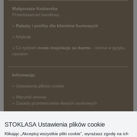
Małgorzata Kobierska
Przedstawiciel handlowy
»
Rabaty i profity dla klientów hurtowych
» Artykuły
» Co tydzień
nowe inspiracje za darmo
- strona w języku
czeskim
Informację:
» Ustawienia plików cookie
» Warunki umowy
» Zasady przetwarzania danych osobowych
» Sposób dostawy i płatności
» Reklamacje
STOKLASA Ustawienia plików cookie
» Dlaczego należy się zarejestrować?
Klikając „Akceptuj wszystkie pliki cookie”, wyrażasz zgodę na ich