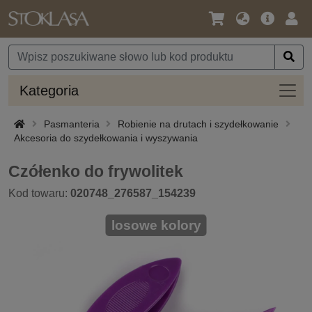
Język
Oferta
Zalo
/
główna
się
Waluta
Kateg
Kategoria
Pasmanteria
Robienie na drutach i szydełkowanie
Akcesoria do szydełkowania i wyszywania
Czółenko do frywolitek
Kod towaru:
020748_276587_154239
losowe kolory