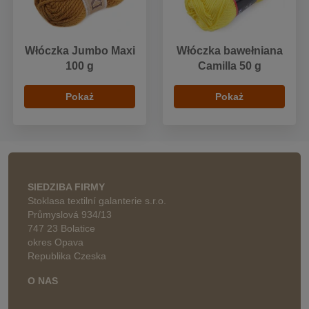
Włóczka Jumbo Maxi
Włóczka bawełniana
100 g
Camilla 50 g
Pokaż
Pokaż
SIEDZIBA FIRMY
Stoklasa textilní galanterie s.r.o.
Průmyslová 934/13
747 23 Bolatice
okres Opava
Republika Czeska
O NAS