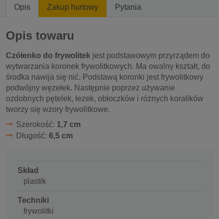
Opis
Zakup hurtowy
Pytania
Opis towaru
Czółenko do frywolitek
jest podstawowym przyrządem do
wytwarzania koronek frywolitkowych. Ma owalny kształt, do
środka nawija się nić. Podstawą koronki jest frywolitkowy
podwójny węzełek. Następnie poprzez używanie
ozdobnych pętelek, łezek, obłoczków i różnych koralików
tworzy się wzory frywolitkowe.
Szerokość:
1,7 cm
Długość:
6,5 cm
Skład
plastik
Techniki
frywolitki