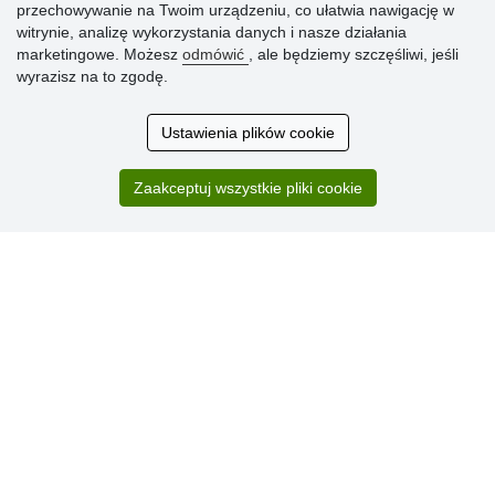
» Najczęściej zadawane pytania
przechowywanie na Twoim urządzeniu, co ułatwia nawigację w
witrynie, analizę wykorzystania danych i nasze działania
marketingowe. Możesz
odmówić
, ale będziemy szczęśliwi, jeśli
Ocena
wyrazisz na to zgodę.
klientów
Ustawienia plików cookie
Zakup przebiegł sprawnie. Jestem
zadowolona. Polecam.
Zaakceptuj wszystkie pliki cookie
SUPER!!!
Aktualnie 1804 recenzji
* Nie weryfikujemy opinii