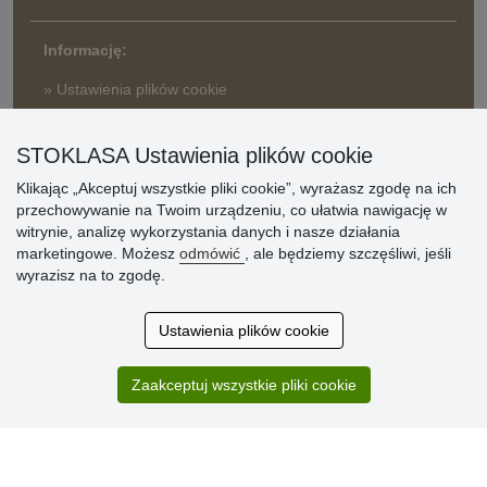
Informację:
» Ustawienia plików cookie
» Warunki umowy
» Zasady przetwarzania danych osobowych
STOKLASA Ustawienia plików cookie
Klikając „Akceptuj wszystkie pliki cookie”, wyrażasz zgodę na ich
» Sposób dostawy i płatności
przechowywanie na Twoim urządzeniu, co ułatwia nawigację w
» Reklamacje
witrynie, analizę wykorzystania danych i nasze działania
» Dlaczego należy się zarejestrować?
marketingowe. Możesz
odmówić
, ale będziemy szczęśliwi, jeśli
» Najczęściej zadawane pytania
wyrazisz na to zgodę.
Ustawienia plików cookie
Ocena
klientów
Zaakceptuj wszystkie pliki cookie
Zakup przebiegł sprawnie. Jestem
zadowolona. Polecam.
SUPER!!!