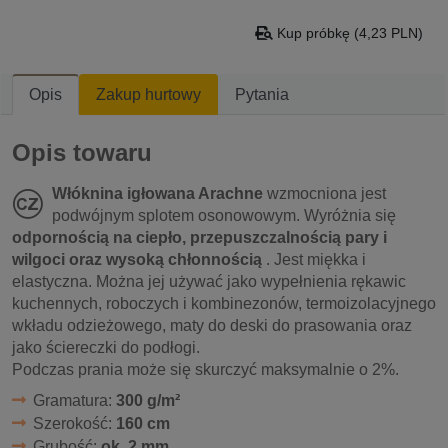
Kup próbkę (4,23 PLN)
Opis
Zakup hurtowy
Pytania
Opis towaru
Włóknina igłowana Arachne
wzmocniona jest
podwójnym splotem osonowowym. Wyróżnia się
odpornością na ciepło, przepuszczalnością pary i
wilgoci oraz wysoką chłonnością
. Jest miękka i
elastyczna. Można jej używać jako wypełnienia rękawic
kuchennych, roboczych i kombinezonów, termoizolacyjnego
wkładu odzieżowego, maty do deski do prasowania oraz
jako ściereczki do podłogi.
Podczas prania może się skurczyć maksymalnie o 2%.
Gramatura:
300 g/m²
Szerokość:
160 cm
Grubość:
ok. 2 mm