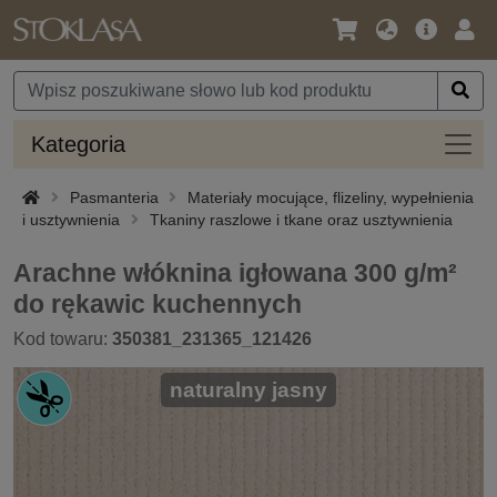
Język
Oferta
Zalo
/
główna
się
Waluta
Kateg
Kategoria
Pasmanteria
Materiały mocujące, flizeliny, wypełnienia
i usztywnienia
Tkaniny raszlowe i tkane oraz usztywnienia
Arachne włóknina igłowana 300 g/m²
do rękawic kuchennych
Kod towaru:
350381_231365_121426
naturalny jasny