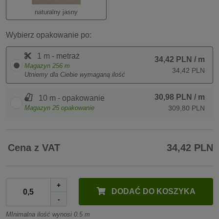
naturalny jasny
Wybierz opakowanie po:
1 m - metraż
34,42 PLN
/ m
Magazyn
256
m
34,42 PLN
Utniemy dla Ciebie wymaganą ilość
30,98 PLN
/ m
10 m - opakowanie
Magazyn
25
opakowanie
309,80 PLN
Cena z VAT
34,42 PLN
+
DODAĆ DO KOSZYKA
-
MInimalna ilość wynosi 0.5 m