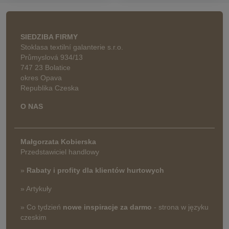
SIEDZIBA FIRMY
Stoklasa textilní galanterie s.r.o.
Průmyslová 934/13
747 23 Bolatice
okres Opava
Republika Czeska
O NAS
Małgorzata Kobierska
Przedstawiciel handlowy
»
Rabaty i profity dla klientów hurtowych
» Artykuły
» Co tydzień
nowe inspiracje za darmo
- strona w języku
czeskim